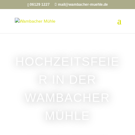
06129 1227
mail@wambacher-muehle.de
HOCHZEITSFEIE
R IN DER
WAMBACHER
MÜHLE