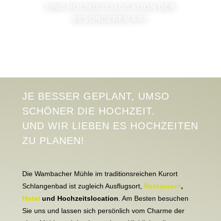
EINE HOCHZEITSLOCATION DER
BESONDEREN ART
JE BESSER GEPLANT, UMSO
SCHÖNER DIE HOCHZEIT.
UND
WIR LIEBEN ES HOCHZEITEN
ZU PLANEN!
Die Wambacher Mühle im traditionsreichen Kurort
Schlangenbad ist zugleich Ausflugsort,
Restaurant
,
Hotel
und Hochzeitslocation
.
Am Besten besuchen
Sie uns und lassen sich persönlich vom Charme der