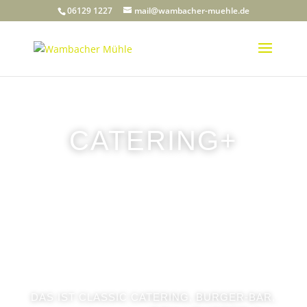
06129 1227
mail@wambacher-muehle.de
CATERING+
DAS IST CLASSIC CATERING, BURGER-BAR,