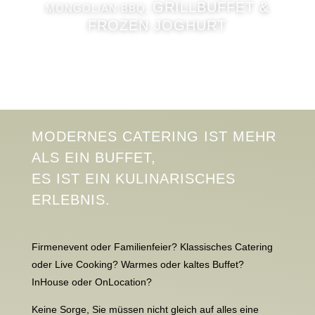
GRILLBUFFET
&
MONGOLIAN BBQ,
FROZEN JOGHURT
MODERNES CATERING IST MEHR
ALS EIN BUFFET,
ES IST EIN KULINARISCHES
ERLEBNIS.
Firmenevent oder Familienfeier? Klassisches Catering
oder Live Cooking? Warmes oder kaltes Buffet?
InHouse oder OnLocation?
Keine Sorge, Sie müssen nicht gleich auf alles eine